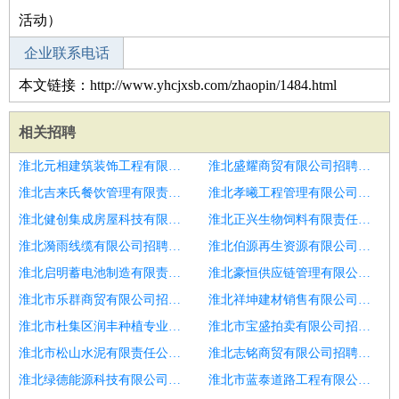
活动）
企业联系电话
本文链接：http://www.yhcjxsb.com/zhaopin/1484.html
相关招聘
淮北元相建筑装饰工程有限公司招聘区域销售经理
淮北盛耀商贸有限公司招聘墙布销售经理
淮北吉来氏餐饮管理有限责任公司招聘4k销售经理
淮北孝曦工程管理有限公司招聘外贸销售经理
淮北健创集成房屋科技有限公司招聘区域销售经理西安
淮北正兴生物饲料有限责任公司招聘销售经理
淮北漪雨线缆有限公司招聘销售经理
淮北伯源再生资源有限公司招聘区域销售经理主管
淮北启明蓄电池制造有限责任公司招聘销售经理
淮北豪恒供应链管理有限公司招聘销售经理销售工程师
淮北市乐群商贸有限公司招聘销售经理
淮北祥坤建材销售有限公司招聘销售经理
淮北市杜集区润丰种植专业合作社招聘行业销售经理
淮北市宝盛拍卖有限公司招聘重庆贵州足踝销售经理
淮北市松山水泥有限责任公司招聘区域销售经理
淮北志铭商贸有限公司招聘制造业销售经理
淮北绿德能源科技有限公司招聘销售经理
淮北市蓝泰道路工程有限公司招聘销售经理