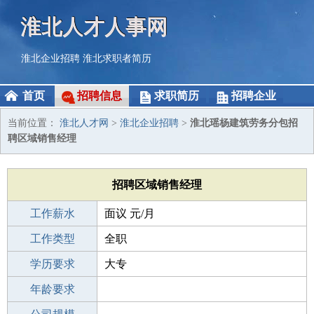
淮北人才人事网
淮北企业招聘
淮北求职者简历
首页
招聘信息
求职简历
招聘企业
当前位置：
淮北人才网
>
淮北企业招聘
>
淮北瑶杨建筑劳务分包招
聘区域销售经理
招聘区域销售经理
工作薪水
面议 元/月
招聘人数
工作类型
1人
全职
性别要求
学历要求
-
大专
工作经验
年龄要求
3-5年