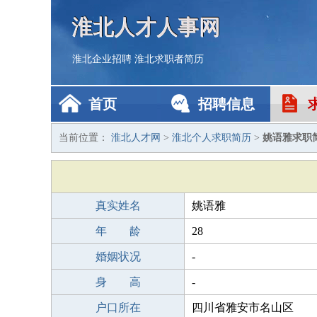
淮北人才人事网
淮北企业招聘
淮北求职者简历
首页
招聘信息
当前位置：
淮北人才网
>
淮北个人求职简历
>
姚语雅求职
真实姓名
姚语雅
年 龄
28
婚姻状况
-
身 高
-
户口所在
四川省雅安市名山区