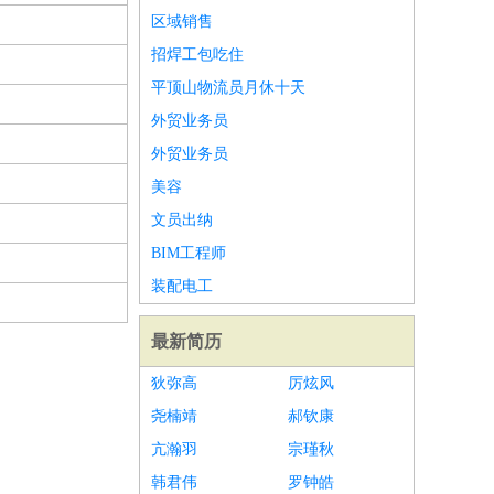
区域销售
招焊工包吃住
平顶山物流员月休十天
外贸业务员
外贸业务员
美容
文员出纳
BIM工程师
装配电工
最新简历
狄弥高
厉炫风
尧楠靖
郝钦康
亢瀚羽
宗瑾秋
韩君伟
罗钟皓