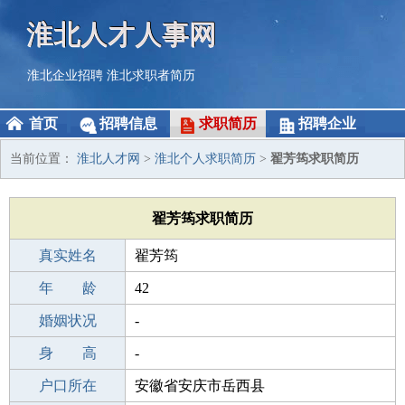
淮北人才人事网
淮北企业招聘
淮北求职者简历
首页
招聘信息
求职简历
招聘企业
当前位置：
淮北人才网
>
淮北个人求职简历
>
翟芳筠求职简历
翟芳筠求职简历
真实姓名
翟芳筠
性 别
年 龄
女
42
出生年月
婚姻状况
1984-03-31
-
学 历
身 高
中学
-
毕业学校
户口所在
中学
安徽省安庆市岳西县