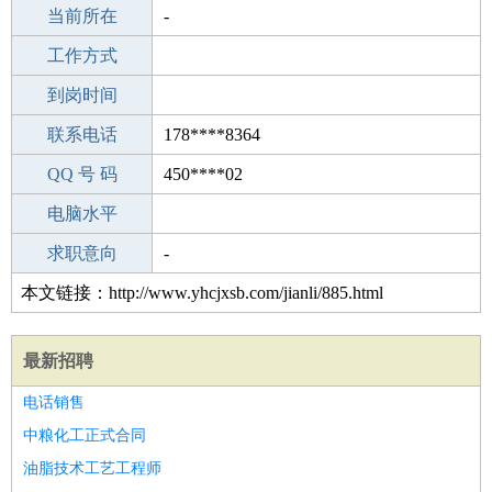
所学专业
当前所在
-
-
工作经验
工作方式
17
驾 照
到岗时间
无
期望月薪
联系电话
178****8364
手机号码
QQ 号 码
178****8364
450****02
微信号码
电脑水平
178****8364
外语水平
求职意向
-
本文链接：http://www.yhcjxsb.com/jianli/885.html
最新招聘
电话销售
中粮化工正式合同
油脂技术工艺工程师