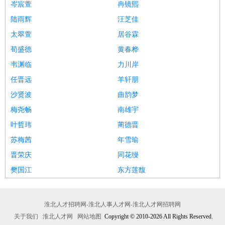
岑宸萱
冉镜熙
陆雨辉
汪芝佳
太翠萱
居谷霖
荀盛德
黄春桦
韦渊临
力川岸
任晋远
羊轩朋
沙贤波
曲韵梦
梅尧畅
南雄宇
叶哲玮
蔺德晋
苏梅茜
年雪瑜
晋荣庆
同花缦
樊国江
东方莲馥
淮北人才招聘网-淮北人事人才网-淮北人才网招聘网
关于我们
淮北人才网
网站地图
Copyright © 2010-2026 All Rights Reserved.