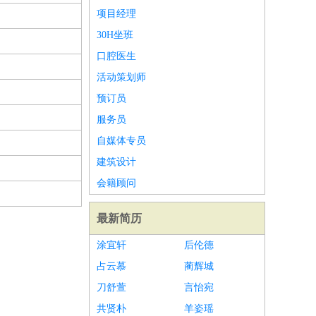
项目经理
30H坐班
口腔医生
活动策划师
预订员
服务员
自媒体专员
建筑设计
会籍顾问
最新简历
涂宜轩
后伦德
占云慕
蔺辉城
刀舒萱
言怡宛
共贤朴
羊姿瑶