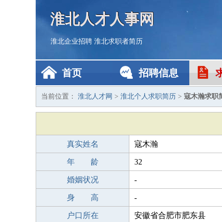
淮北人才人事网
淮北企业招聘
淮北求职者简历
首页
招聘信息
当前位置：
淮北人才网
>
淮北个人求职简历
>
寇木瀚求职
真实姓名
寇木瀚
年 龄
32
婚姻状况
-
身 高
-
户口所在
安徽省合肥市肥东县