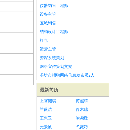
仪器销售工程师
设备主管
区域销售
结构设计工程师
打包
运营主管
资深系统策划
网络宣传策划文案
潍坊市招聘网络信息发布员2人
最新简历
上官翾琪
芮熙晴
兰薇洁
佟木瑞
王惠玉
喻尧敬
元景波
弋薇巧