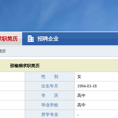
求职简历
招聘企业
简历
邵榆桐求职简历
性 别
女
出生年月
1994-03-18
学 历
高中
毕业学校
高中
所学专业
-