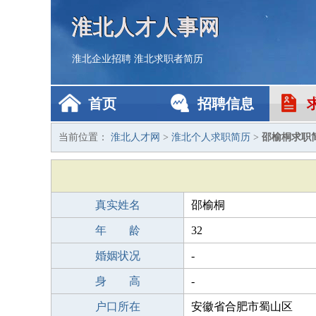
淮北人才人事网
淮北企业招聘
淮北求职者简历
首页
招聘信息
当前位置：
淮北人才网
>
淮北个人求职简历
>
邵榆桐求职
真实姓名
邵榆桐
年 龄
32
婚姻状况
-
身 高
-
户口所在
安徽省合肥市蜀山区