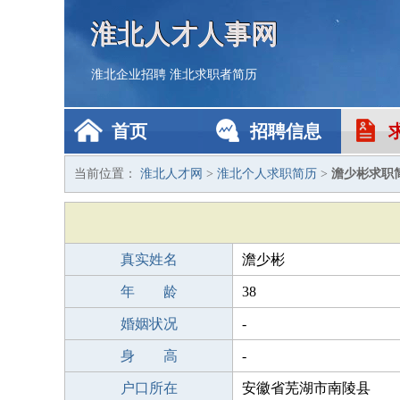
淮北人才人事网
淮北企业招聘
淮北求职者简历
首页
招聘信息
当前位置：
淮北人才网
>
淮北个人求职简历
>
澹少彬求职
真实姓名
澹少彬
年 龄
38
婚姻状况
-
身 高
-
户口所在
安徽省芜湖市南陵县