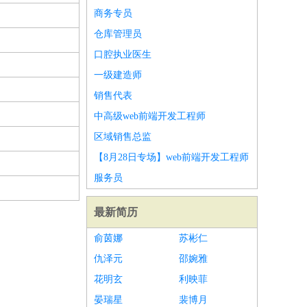
商务专员
仓库管理员
口腔执业医生
一级建造师
销售代表
中高级web前端开发工程师
区域销售总监
【8月28日专场】web前端开发工程师
服务员
最新简历
俞茵娜
苏彬仁
仇泽元
邵婉雅
花明玄
利映菲
晏瑞星
裴博月