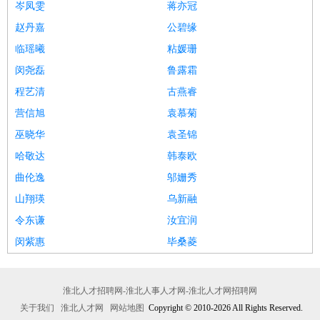
岑凤雯
蒋亦冠
赵丹嘉
公碧缘
临瑶曦
粘媛珊
闵尧磊
鲁露霜
程艺清
古燕睿
营信旭
袁慕菊
巫晓华
袁圣锦
哈敬达
韩泰欧
曲伦逸
邬姗秀
山翔瑛
乌新融
令东谦
汝宜润
闵紫惠
毕桑菱
淮北人才招聘网-淮北人事人才网-淮北人才网招聘网
关于我们
淮北人才网
网站地图
Copyright © 2010-2026 All Rights Reserved.