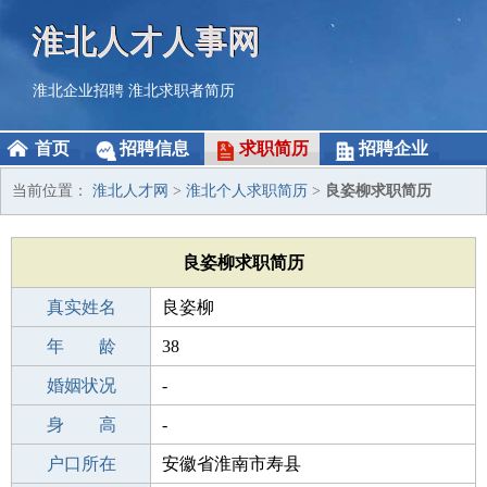
淮北人才人事网
淮北企业招聘
淮北求职者简历
首页
招聘信息
求职简历
招聘企业
当前位置：
淮北人才网
>
淮北个人求职简历
>
良姿柳求职简历
良姿柳求职简历
真实姓名
良姿柳
性 别
年 龄
女
38
出生年月
婚姻状况
1988-05-05
-
学 历
身 高
成人教育
-
毕业学校
户口所在
成人教育
安徽省淮南市寿县