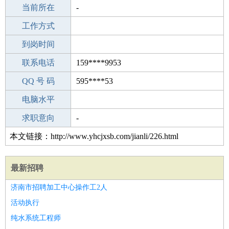
所学专业
当前所在
-
-
工作经验
工作方式
13
驾 照
到岗时间
A照
期望月薪
联系电话
159****9953
手机号码
QQ 号 码
159****9953
595****53
微信号码
电脑水平
159****9953
外语水平
求职意向
-
本文链接：http://www.yhcjxsb.com/jianli/226.html
最新招聘
济南市招聘加工中心操作工2人
活动执行
纯水系统工程师