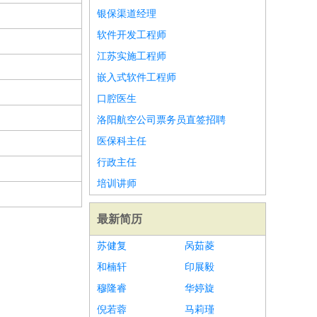
银保渠道经理
软件开发工程师
江苏实施工程师
嵌入式软件工程师
口腔医生
洛阳航空公司票务员直签招聘
医保科主任
行政主任
培训讲师
最新简历
苏健复
呙茹菱
和楠轩
印展毅
穆隆睿
华婷旋
倪若蓉
马莉瑾