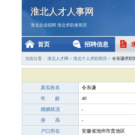
淮北人才人事网
淮北企业招聘
淮北求职者简历
首页
招聘信息
当前位置：
淮北人才网
>
淮北个人求职简历
>
令东谦求职
真实姓名
令东谦
年 龄
49
婚姻状况
-
身 高
-
户口所在
安徽省池州市贵池区