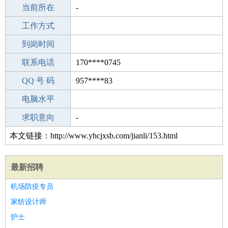
所学专业
当前所在
-
-
工作经验
工作方式
14
驾 照
到岗时间
B照
期望月薪
联系电话
170****0745
手机号码
QQ 号 码
170****0745
957****83
微信号码
电脑水平
170****0745
外语水平
求职意向
-
本文链接：http://www.yhcjxsb.com/jianli/153.html
最新招聘
机场防疫专员
家纺设计师
护士