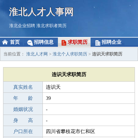
淮北人才人事网
淮北企业招聘
淮北求职者简历
首页
招聘信息
求职简历
招聘企业
当前位置：
淮北人才网
>
淮北个人求职简历
>
连识天求职简历
连识天求职简历
真实姓名
连识天
性 别
年 龄
男
39
出生年月
婚姻状况
1987-03-28
-
学 历
身 高
中专
-
毕业学校
户口所在
中专
四川省攀枝花市仁和区