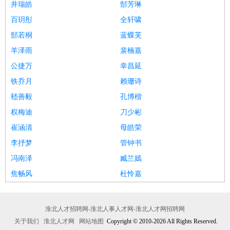
井瑞皓
郜芳琳
百玥彤
全轩啸
郜若桐
蓝蝶芙
羊泽雨
裴楠嘉
公捷万
幸昌延
铁乔月
赖珊诗
嵇善毅
孔博楷
权梅迪
刀少彬
崔涵清
母皓荣
李抒梦
管钟书
冯南泽
臧兰嫣
焦畅风
杜怜嘉
淮北人才招聘网-淮北人事人才网-淮北人才网招聘网
关于我们
淮北人才网
网站地图
Copyright © 2010-2026 All Rights Reserved.